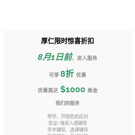
跳
过
Toggle
内
Sliding
容
Bar
厚仁限时惊喜折扣
UC转学不可不知道的“后录取”
Area
注意事项
8月1日前
，进入服务
首页
»
UC转学
»
UC转学不可不知道的“后录取”注意事项
8
折
可享
优惠
$1000
优惠高达
美金
上一页
下一页
我们的服务
停学、开除危机应对
签证/海关入境辅导
学术辅导、选课辅导
加州大学University of California (UC) 转学申请
结果在每