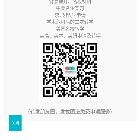
背景提升、名校科研
年的4月份陆续放榜，收到录取的同学们一片欢欣！但
中美名企实习
求职指导/申请
是，要特别提醒各位家长和同学，区别于其他的学校，
学术危机后的二次转学
加州大学的录取是“有条件录取”Conditional Offer，即发
美国名校转学
美高、美本、美研申请及转学
放的录取是基于学生提交申请时候申报的成绩、课程情
况等，发放的一个预录取。只有当学生在入学前完成所
有申报过的条件，UC的录取才是最后确定的“实锤”。在
本篇文章，我们会来介绍一下：
1. 有条件录取的“条件”是什么
2. 录取后的入学准备流程和注意事项
（转发朋友圈，发截图送
免费申请服务
）
3. 如果没有达到“条件”怎么办？常见问题分析和指导
关闭
有条件录取Transfer Conditions of Admission