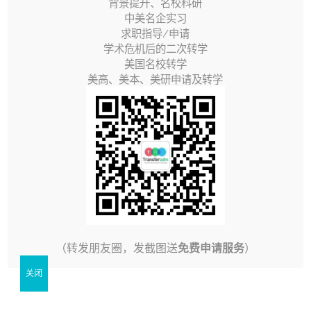
背景提升、名校科研
视
中美名企实习
频
求职指导/申请
学术危机后的二次转学
播
美国名校转学
放
美高、美本、美研申请及转学
器
00:00
01:24
转学指南
学校介绍
佛罗里达州立大学
（
Florida State
（转发朋友圈，发截图送
免费申请服务
）
University
，简称 FSU ）是一所公立研究型
关闭
大学，其主校区位于佛罗里达州的首府塔拉