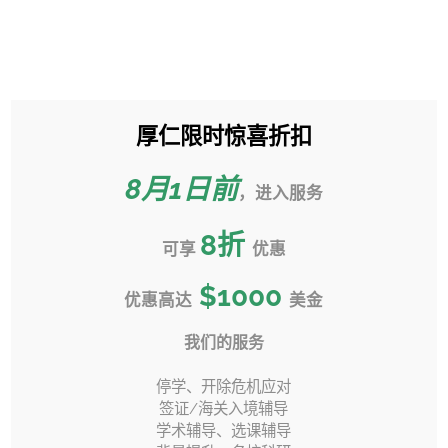
跳
过
Toggle
内
Sliding
容
Bar
厚仁限时惊喜折扣
Florida State University 佛
Area
罗里达州立大学
8月1日前
，进入服务
首页
»
转学指南
»
8
折
Florida State University 佛罗里达州立大学
可享
优惠
$1000
优惠高达
美金
我们的服务
上一页
下一页
停学、开除危机应对
签证/海关入境辅导
学术辅导、选课辅导