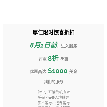
跳
过
Toggle
内
Sliding
容
Bar
厚仁限时惊喜折扣
2025秋季转学冲刺季，如何准
Area
备？
8月1日前
，进入服务
首页
»
转学百科
»
2025秋季转学冲刺季，如何准备？
8
折
可享
优惠
$1000
优惠高达
美金
上一页
下一页
我们的服务
停学、开除危机应对
签证/海关入境辅导
学术辅导、选课辅导
申请秋季入学的转学申请人也进入了冲刺阶段。美国秋季