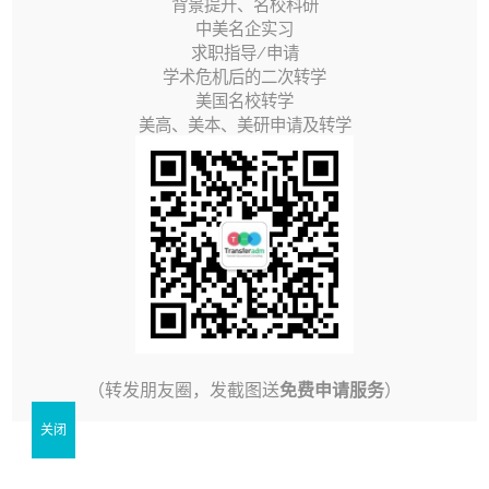
背景提升、名校科研
转学的项目绝大多数截止日期都集中在2月和3月，因此本
中美名企实习
求职指导/申请
文给大家再次梳理一下转学前需要做好的准备，申请时间
学术危机后的二次转学
线，以及材料上的要求。
美国名校转学
美高、美本、美研申请及转学
【转学类型】
我把转学类型分成四个大类：
美本转学美本
这种是最常规的申请类型，学生本身已经在美国读四年制
本科，转入另外一所四年制大学继续完成本科学业。都在
（转发朋友圈，发截图送
免费申请服务
）
美国境内，教学体系、课程对应情况都较为匹配，转学流
关闭
程清晰。