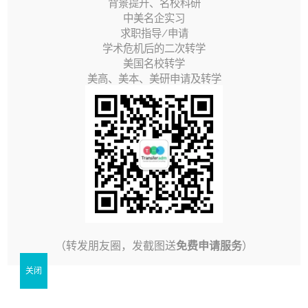
背景提升、名校科研
士的准备方案（请参考：非CS本科也可以申请的顶尖名
中美名企实习
求职指导/申请
校计算机硕士）。本文会继续针对其中提到南加州大学
学术危机后的二次转学
做进一步详细分析，帮助大家更好地了解招生要求，以
美国名校转学
美高、美本、美研申请及转学
及规划准备自己的申请方案。
本文纲要
– CS院系设置与硕士分类
– 南加大MS in Computer Science (Scientists and
Engineers) 项目
– 申请要求与录取情况
（转发朋友圈，发截图送
免费申请服务
）
CS院系设置与硕士分类
关闭
作为全美顶尖的综合性大学，南加州大学的计算机系设