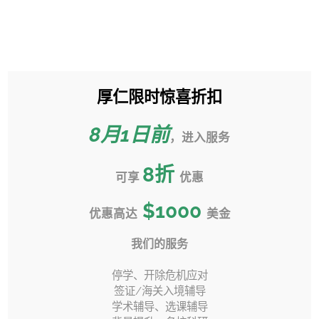
跳
过
Toggle
内
Sliding
容
Bar
厚仁限时惊喜折扣
跨专业申请CS硕士–南加州大学
Area
8月1日前
首页
»
转学百科
»
转学干货
»
，进入服务
跨专业申请CS硕士–南加州大学
8
折
可享
优惠
$1000
优惠高达
美金
上一页
下一页
我们的服务
停学、开除危机应对
签证/海关入境辅导
学术辅导、选课辅导
在前面的文章中，我为大家介绍过跨专业申请计算机硕