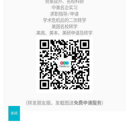
背景提升、名校科研
视
中美名企实习
频
求职指导/申请
学术危机后的二次转学
播
美国名校转学
放
美高、美本、美研申请及转学
器
00:00
01:05
5/5 - (1 vote)
8月 14th, 2020
|
转学指南视频
（转发朋友圈，发截图送
免费申请服务
）
相关文章
关闭