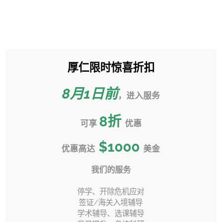
跳
过
Toggle
内
Sliding
容
Bar
厚仁限时惊喜折扣
塔夫茨大学 Tufts University
Area
转学申请攻略
8月1日前
，进入服务
首页
»
转学指南视频
»
8
折
塔夫茨大学 Tufts University 转学申请攻略
可享
优惠
$1000
优惠高达
美金
我们的服务
上一页
下一页
停学、开除危机应对
签证/海关入境辅导
学术辅导、选课辅导