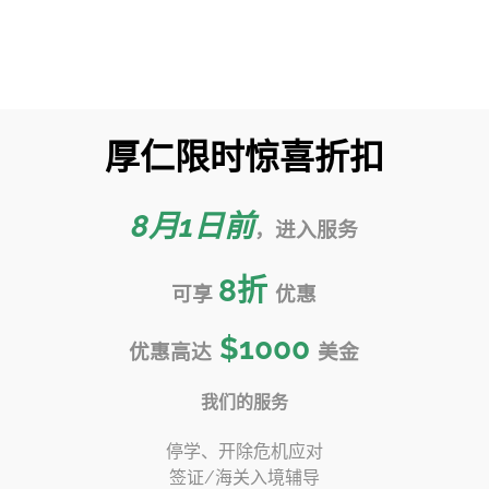
页
留学服务
转学指南
转学百科
官
厚仁限时惊喜折扣
华盛顿大学 Wash U 转
首页
»
转学指南视频
»
圣路易斯华盛顿大学 Wash U 转学申请攻略
8月1日前
，进入服务
8
折
可享
优惠
$1000
优惠高达
美金
我们的服务
停学、开除危机应对
签证/海关入境辅导