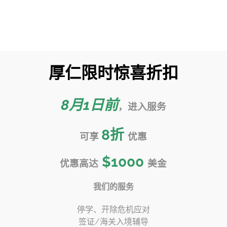
页
留学服务
转学指南
转学百科
官
厚仁限时惊喜折扣
克拉拉大学 SCU 转学申请
首页
»
转学指南视频
»
圣塔克拉拉大学 SCU 转学申请攻略
8月1日前
，进入服务
8
折
可享
优惠
$1000
优惠高达
美金
我们的服务
停学、开除危机应对
签证/海关入境辅导