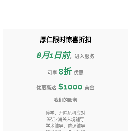
跳
过
Toggle
内
Sliding
容
Bar
厚仁限时惊喜折扣
加利福尼亚大学圣地亚哥分校
Area
UCSD 转学申请攻略
8月1日前
，进入服务
首页
»
转学指南视频
»
8
折
加利福尼亚大学圣地亚哥分校 UCSD 转学申请攻略
可享
优惠
$1000
优惠高达
美金
我们的服务
上一页
下一页
停学、开除危机应对
签证/海关入境辅导
学术辅导、选课辅导