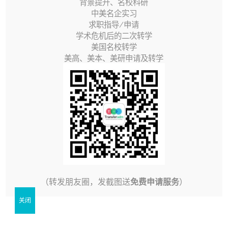
背景提升、名校科研
视
中美名企实习
频
求职指导/申请
学术危机后的二次转学
播
美国名校转学
放
美高、美本、美研申请及转学
器
00:00
01:33
5/5 - (1 vote)
6月 6th, 2020
|
转学指南视频
（转发朋友圈，发截图送
免费申请服务
）
相关文章
关闭