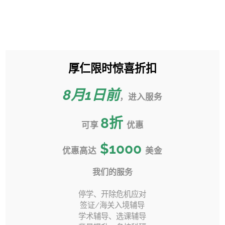
跳
过
Toggle
内
Sliding
容
Bar
厚仁限时惊喜折扣
克莱姆森大学 Clemson
Area
University 转学申请攻略
8月1日前
，进入服务
首页
»
转学指南视频
»
8
折
克莱姆森大学 Clemson University 转学申请攻略
可享
优惠
$1000
优惠高达
美金
我们的服务
上一页
下一页
停学、开除危机应对
签证/海关入境辅导
学术辅导、选课辅导