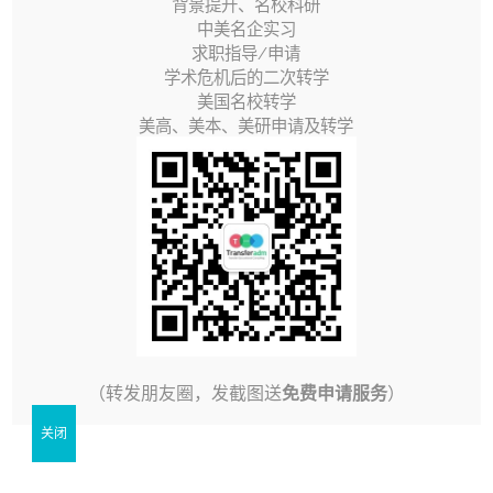
背景提升、名校科研
视
中美名企实习
频
求职指导/申请
学术危机后的二次转学
播
美国名校转学
放
美高、美本、美研申请及转学
器
00:00
01:29
5/5 - (1 vote)
6月 25th, 2021
|
转学指南视频
（转发朋友圈，发截图送
免费申请服务
）
关闭
相关文章