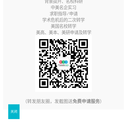
背景提升、名校科研
2018年美国的大学录取结果纷纷出台，很多人在讨论美
中美名企实习
高，国高，托福和SAT哪个重要，我从新生和 转学 的角
求职指导/申请
学术危机后的二次转学
度来分析一下。
美国名校转学
美高、美本、美研申请及转学
有的国内机构从结果看，得到的结论挺对，就是加大洛
杉矶的录取率低于藤校。这是为什么呢？我们来分析原
因和对策。
简单说来，就是一句话，加大以后策略是偏
重 转学 ，减少直录。
这个结论挺突然，我们先来看一下两位同学收到的UC拒
信，然后再听我讲两个故事，您就明白了。
（转发朋友圈，发截图送
免费申请服务
）
关闭
上面这两封拒信概括来说，都只讲了两件事：
1. 我们今