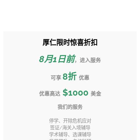
跳
过
Toggle
内
Sliding
容
Bar
厚仁限时惊喜折扣
【 转学 】UC系录取率创新低，
Area
殊不知拒信已为你指出路？
8月1日前
，进入服务
首页
»
转学百科
»
8
折
【 转学 】UC系录取率创新低，殊不知拒信已为你指出路？
可享
优惠
$1000
优惠高达
美金
我们的服务
上一页
下一页
停学、开除危机应对
签证/海关入境辅导
学术辅导、选课辅导