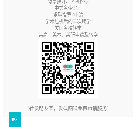
背景提升、名校科研
近期在我们公众号发了多篇关于 美国大学转学 的文章，
中美名企实习
讨论美国转学的学生和家长也越来越多，从以前完全不
求职指导/申请
学术危机后的二次转学
知道，到了解到美国现任前任两个总统都是通过转学进
美国名校转学
入常青藤的。那么通过转学进入美国名校的途径，是否
美高、美本、美研申请及转学
有弊端呢？有的。转学有弊端，大家都可以质疑，我也
非常愿意回答。
质疑1
社区大学是两年制，必须转学到四年
制大学，而转学具有不确定性。
转学确实有不确定性，以 加州州立大学 * 加州转学 为
（转发朋友圈，发截图送
免费申请服务
）
例，如果在加州的社区大学GPA达到2.3以上，那么加州
关闭
州立大学必须录取，可能进入的校区不同。如果在社区
大学成绩不及格，在2.0以下，那么这个学生在四年制大