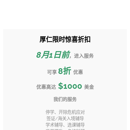
跳
过
Toggle
内
Sliding
容
Bar
厚仁限时惊喜折扣
【 转学 】10大质疑 | 美国转学
Area
并不是完美路径？
8月1日前
，进入服务
首页
»
转学百科
»
8
折
【 转学 】10大质疑 | 美国转学 并不是完美路径？
可享
优惠
$1000
优惠高达
美金
我们的服务
上一页
下一页
停学、开除危机应对
签证/海关入境辅导
学术辅导、选课辅导