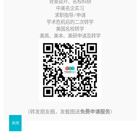
背景提升、名校科研
在美国，“ 转学 ”可谓是稀疏平常。
中美名企实习
美国的历届总统中，从来不乏“转学生”。
奥巴马
就是一名
求职指导/申请
学术危机后的二次转学
转学生，
川普
也同样是一位转学生。
（图片来自于
美国名校转学
wbru.org，版权属于原作者）
我们都知道的是，川普毕
美高、美本、美研申请及转学
业于大名鼎鼎的
宾夕法尼亚大学
沃顿商学院。但是，你
可能不知道的是，川普在 转学 到宾大之前，曾经就读于
纽约的
福特汉姆大学
。
福特汉姆大学 ，一个略有陌生的名字，想不想扒一扒川
普的这所母校？
1. 学校介绍
（转发朋友圈，发截图送
免费申请服务
）
福特汉姆大学 （Fordham University），号称“
小纽
关闭
大
”，位于纽约，是一所闻名于世界的知名私立研究型大