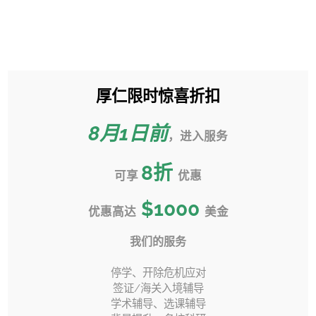
跳
过
Toggle
内
Sliding
容
Bar
厚仁限时惊喜折扣
【 转学 】“转学生”川普的母校
Area
除了宾大以外，还有…？
8月1日前
，进入服务
首页
»
转学百科
»
8
折
【 转学 】“转学生”川普的母校除了宾大以外，还有…？
可享
优惠
$1000
优惠高达
美金
我们的服务
上一页
下一页
停学、开除危机应对
签证/海关入境辅导
学术辅导、选课辅导