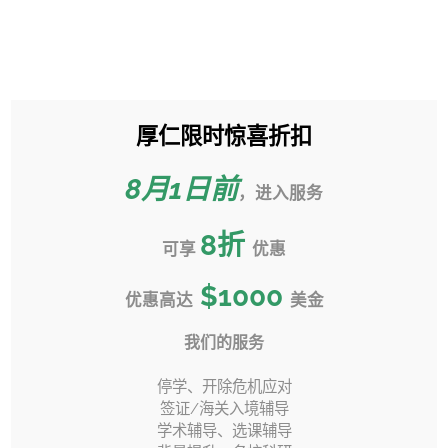
跳
过
Toggle
内
Sliding
容
Bar
厚仁限时惊喜折扣
【 计算机科学 】“我想去转学读
Area
CS专业！”
8月1日前
，进入服务
首页
»
转学百科
»
8
折
【 计算机科学 】“我想去转学读CS专业！”
可享
优惠
$1000
优惠高达
美金
我们的服务
上一页
下一页
停学、开除危机应对
签证/海关入境辅导
学术辅导、选课辅导