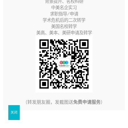
背景提升、名校科研
申请美国本科转学的同学们看过来！！！本期为大家介
中美名企实习
绍的是：公认的最吸金、最容易就业，甚至最容易抽中
求职指导/申请
学术危机后的二次转学
H1B的
CS 计算机科学 专业
！
美国名校转学
美高、美本、美研申请及转学
来复习一下The Princeton Review综合就业前景，毕业
薪资等因素给出的美国top 10专业都是哪些吧：
1. Computer Science 计算机科学
2. Communications 传媒
3. Government/Political Science 政治学
（转发朋友圈，发截图送
免费申请服务
）
4. Business 商科
关闭
5. Economics 经济学